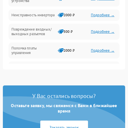
устройства
Интерфейсы и связь
Неисправность инвертора
2000 ₽
Подробнее →
Температура и эксплуатация
Повреждение входных/
500 ₽
Подробнее →
выходных разъемов
Механические повреждения
Поломка платы
Механика
2000 ₽
Подробнее →
управления
Неисправность
3000 ₽
Подробнее →
трансформатора
Повреждение
500 ₽
Подробнее →
конденсаторов
У Вас остались вопросы?
Поломка предохранителя
100 ₽
Подробнее →
Оставьте заявку, мы свяжемся с Вами в ближайшее
время
Неисправность системы
1000 ₽
Подробнее →
охлаждения
Заказать звонок