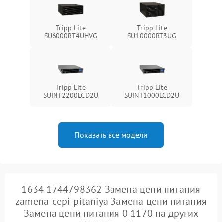
500 ₽
Подробнее →
проводов
Tripp Lite
Tripp Lite
Неисправность системы
SU6000RT4UHVG
SU10000RT3UG
1500 ₽
Подробнее →
зарядки
Поломка системы защиты
1000 ₽
Подробнее →
от перегрузок
Tripp Lite
Tripp Lite
SUINT2200LCD2U
SUINT1000LCD2U
Неисправность системы
защиты от короткого
1500 ₽
Подробнее →
замыкания
Показать все модели
Повреждение системы
1000 ₽
Подробнее →
защиты от перегрева
Неисправность системы
защиты от
1500 ₽
Подробнее →
перенапряжения
1634 1744798362 Замена цепи питания
zamena-cepi-pitaniya Замена цепи питания
Замена цепи питания 0 1170 на других