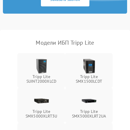
Неисправность
500 ₽
Подробнее →
индикаторов
Поломка фильтров
1000 ₽
Подробнее →
(EMI/EMC)
Модели ИБП Tripp Lite
Неисправность системы
1500 ₽
Подробнее →
защиты
Неисправность системы
2000 ₽
Подробнее →
стабилизации
Tripp Lite
Tripp Lite
SUINT2000XLCD
SMX1500LCDT
Поломка системы
автоматического
1500 ₽
Подробнее →
переключения
Неисправность системы
Tripp Lite
Tripp Lite
1500 ₽
Подробнее →
мониторинга
SMX5000XLRT3U
SMX3000XLRT2UA
Повреждение внутренних