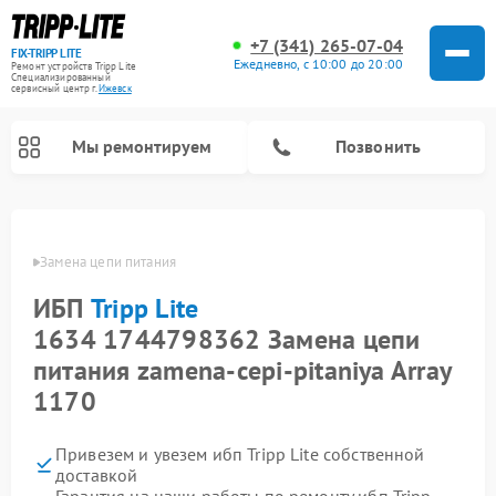
+7 (341) 265-07-04
FIX-TRIPP LITE
Ежедневно, с 10:00 до 20:00
Ремонт устройств Tripp Lite
Специализированный
cервисный центр г.
Ижевск
Мы ремонтируем
Позвонить
p Lite
Замена цепи питания
ИБП
Tripp Lite
1634 1744798362 Замена цепи
питания zamena-cepi-pitaniya Array
1170
Привезем и увезем ибп Tripp Lite собственной
доставкой
Гарантия на наши работы по ремонту ибп Tripp