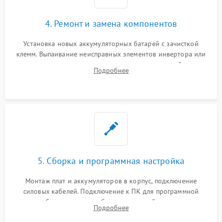
4. Ремонт и замена компонентов
Установка новых аккумуляторных батарей с зачисткой
клемм. Выпаивание неисправных элементов инвертора или
цепи зарядки и монтаж новых радиодеталей.
Подробнее
Восстановление поврежденных токоведущих дорожек и
замена реле.
5. Сборка и программная настройка
Монтаж плат и аккумуляторов в корпус, подключение
силовых кабелей. Подключение к ПК для программной
калибровки констант батареи, настройки порогов
Подробнее
срабатывания AVR и сброса счетчиков старения АКБ.