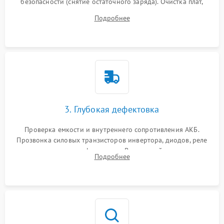
безопасности (снятие остаточного заряда). Очистка плат,
радиаторов и кулеров от пыли с помощью сжатого воздуха
Подробнее
и кистей для предотвращения перегрева и замыканий.
3. Глубокая дефектовка
Проверка емкости и внутреннего сопротивления АКБ.
Прозвонка силовых транзисторов инвертора, диодов, реле
переключения и трансформатора. Визуальный поиск вздутых
Подробнее
конденсаторов и прогаров на печатной плате.