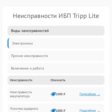
Неисправности ИБП Tripp Lite
Виды неисправностей
Электроника
Прочие неисправности
Включение и работа
Неисправности
Стоимость
Работа с нагрузкой
Неисправность
Звук и индикация
1500 ₽
Подробнее →
аккумулятора
Питание и режимы
Поломка зарядного
1000 ₽
Подробнее →