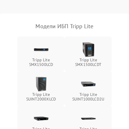
Поломка фильтров
1000 ₽
Подробнее →
(EMI/EMC)
Модели ИБП Tripp Lite
Неисправность системы
1500 ₽
Подробнее →
защиты
Неисправность системы
2000 ₽
Подробнее →
стабилизации
Tripp Lite
Tripp Lite
SMX1500LCD
SMX1500LCDT
Поломка системы
автоматического
1500 ₽
Подробнее →
переключения
Неисправность системы
Tripp Lite
Tripp Lite
1500 ₽
Подробнее →
мониторинга
SUINT2000XLCD
SUINT1000LCD2U
Повреждение внутренних
500 ₽
Подробнее →
проводов
Tripp Lite
Tripp Lite