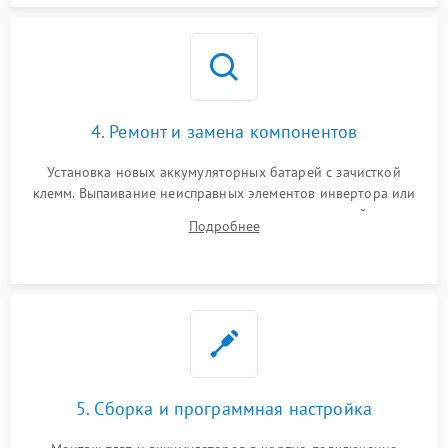
4. Ремонт и замена компонентов
Установка новых аккумуляторных батарей с зачисткой
клемм. Выпаивание неисправных элементов инвертора или
цепи зарядки и монтаж новых радиодеталей.
Подробнее
Восстановление поврежденных токоведущих дорожек и
замена реле.
5. Сборка и программная настройка