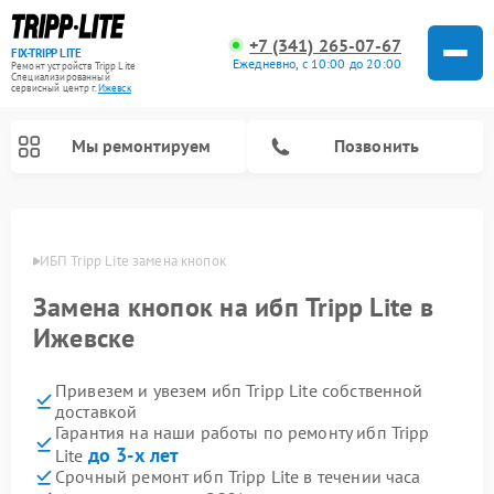
+7 (341) 265-07-67
FIX-TRIPP LITE
Ежедневно, с 10:00 до 20:00
Ремонт устройств Tripp Lite
Специализированный
cервисный центр г.
Ижевск
Мы ремонтируем
Позвонить
евске
ИБП Tripp Lite замена кнопок
Замена кнопок на ибп Tripp Lite в
Ижевске
Привезем и увезем ибп Tripp Lite собственной
доставкой
Гарантия на наши работы по ремонту ибп Tripp
до 3-х лет
Lite
Срочный ремонт ибп Tripp Lite в течении часа