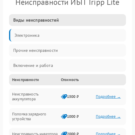
Неисправности ИБП Tripp Lite
Виды неисправностей
Электроника
Прочие неисправности
Включение и работа
Неисправности
Стоимость
Работа с нагрузкой
Неисправность
Звук и индикация
1500 ₽
Подробнее →
аккумулятора
Питание и режимы
Поломка зарядного
1000 ₽
Подробнее →
устройства
Интерфейсы и связь
Неисправность инвертора
2000 ₽
Подробнее →