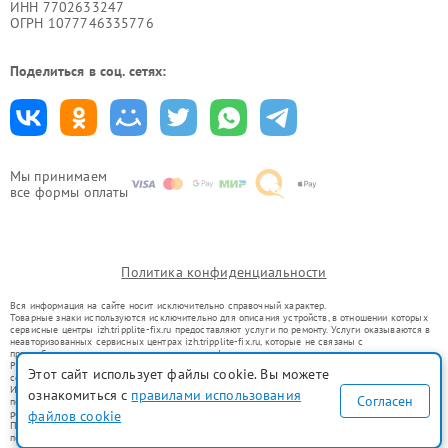
ИНН 7702633247
ОГРН 1077746335776
Поделиться в соц. сетях:
Мы принимаем
все формы оплаты
Политика конфиденциальности
Вся информация на сайте носит исключительно справочный характер.
Товарные знаки используются исключительно для описания устройств, в отношении которых
сервисные центры izh.tripplite-fix.ru предоставляют услуги по ремонту. Услуги оказываются в
неавторизованных сервисных центрах izh.tripplite-fix.ru, которые не связаны с
правообладателями товарных знаков или их официальными представителями.
Ремонт осуществляется для устройств, уже введенных в гражданский оборот в соответствии
Этот сайт использует файлы cookie. Вы можете
со статьей 1487 ГК РФ.
Использование товарных знаков не преследует цели индивидуализации услуг или введения
ознакомиться с
правилами использования
Согласен
потребителей в заблуждение, а служит для информирования о предоставляемых услугах по
файлов cookie
ремонту техники указанных брендов.
Представленная на сайте информация не является публичной офертой, определяемой
положениями Статьи 437(2) Гражданского кодекса РФ