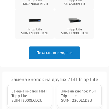
Неисправность системы
SMX2200XLRT2U
SMX500RT1U
1500 ₽
Подробнее →
зарядки
Поломка системы защиты
1000 ₽
Подробнее →
от перегрузок
Tripp Lite
Tripp Lite
SUINT3000LCD2U
SUINT2200LCD2U
Неисправность системы
защиты от короткого
1500 ₽
Подробнее →
замыкания
Показать все модели
Повреждение системы
1000 ₽
Подробнее →
защиты от перегрева
Неисправность системы
защиты от
1500 ₽
Подробнее →
перенапряжения
Замена кнопок на других ИБП Tripp Lite
Замена кнопок ИБП
Замена кнопок ИБП
Tripp Lite
Tripp Lite
SUINT3000LCD2U
SUINT2200LCD2U