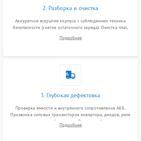
2. Разборка и очистка
Аккуратное вскрытие корпуса с соблюдением техники
безопасности (снятие остаточного заряда). Очистка плат,
радиаторов и кулеров от пыли с помощью сжатого воздуха
Подробнее
и кистей для предотвращения перегрева и замыканий.
3. Глубокая дефектовка
Проверка емкости и внутреннего сопротивления АКБ.
Прозвонка силовых транзисторов инвертора, диодов, реле
переключения и трансформатора. Визуальный поиск вздутых
Подробнее
конденсаторов и прогаров на печатной плате.