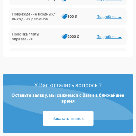
Температура и эксплуатация
Повреждение входных/
500 ₽
Подробнее →
выходных разъемов
Механические повреждения
Поломка платы
Механика
2000 ₽
Подробнее →
управления
Неисправность
3000 ₽
Подробнее →
трансформатора
Повреждение
500 ₽
Подробнее →
конденсаторов
У Вас остались вопросы?
Поломка предохранителя
100 ₽
Подробнее →
Оставьте заявку, мы свяжемся с Вами в ближайшее
время
Неисправность системы
1000 ₽
Подробнее →
охлаждения
Заказать звонок
Неисправность
500 ₽
Подробнее →
индикаторов