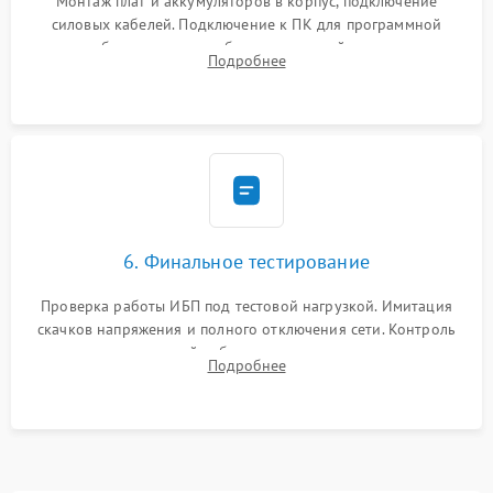
Монтаж плат и аккумуляторов в корпус, подключение
силовых кабелей. Подключение к ПК для программной
калибровки констант батареи, настройки порогов
Подробнее
срабатывания AVR и сброса счетчиков старения АКБ.
6. Финальное тестирование
Проверка работы ИБП под тестовой нагрузкой. Имитация
скачков напряжения и полного отключения сети. Контроль
времени автономной работы, температурного режима и
Подробнее
корректности формы выходного сигнала.